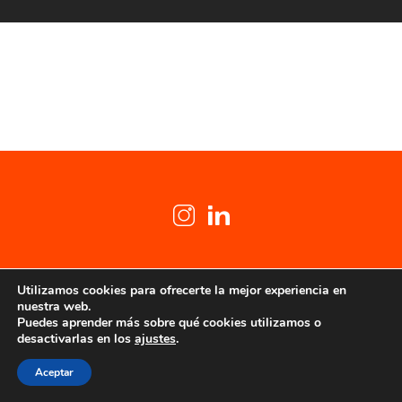
Contacto
Copyright © 2025 – LyO Media, S.L.
Utilizamos cookies para ofrecerte la mejor experiencia en
nuestra web.
Aviso Legal
–
Política de
Puedes aprender más sobre qué cookies utilizamos o
privacidad
desactivarlas en los
ajustes
.
Aceptar